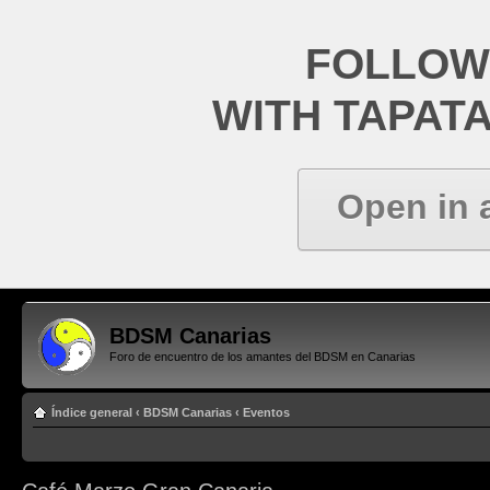
FOLLOW
WITH TAPAT
Open in 
BDSM Canarias
Foro de encuentro de los amantes del BDSM en Canarias
Índice general
‹
BDSM Canarias
‹
Eventos