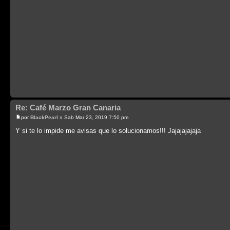
Re: Café Marzo Gran Canaria
por
BlackPearl
» Sab Mar 23, 2019 7:50 pm
Y si te lo impide me avisas que lo solucionamos!!! Jajajajajaja