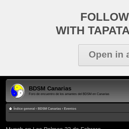
FOLLOW
WITH TAPAT
Open in 
BDSM Canarias
Foro de encuentro de los amantes del BDSM en Canarias
Índice general
‹
BDSM Canarias
‹
Eventos