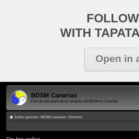
FOLLOW
WITH TAPAT
Open in 
BDSM Canarias
Foro de encuentro de los amantes del BDSM en Canarias
Índice general
‹
BDSM Canarias
‹
Eventos