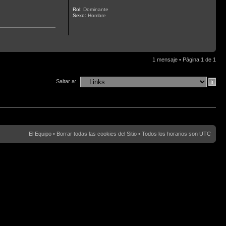
Rol:
Dominante
Sexo:
Hombre
1 mensaje • Página
1
de
1
Saltar a:
El Equipo
•
Borrar todas las cookies del Sitio
• Todos los horarios son UTC