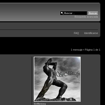
Búsqueda avanzada
FAQ
Identificarse
1 mensaje • Página
1
de
1
SirMencey