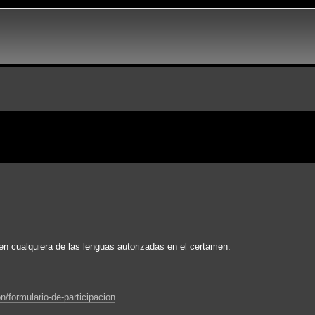
en cualquiera de las lenguas autorizadas en el certamen.
/formulario-de-participacion