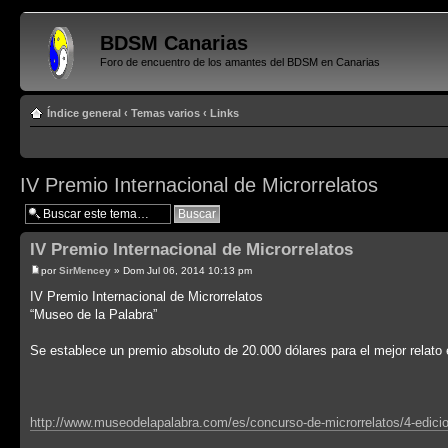
BDSM Canarias
Foro de encuentro de los amantes del BDSM en Canarias
Índice general
‹
Temas varios
‹
Links
IV Premio Internacional de Microrrelatos
IV Premio Internacional de Microrrelatos
por
SirMencey
» Dom Jul 06, 2014 10:13 pm
IV Premio Internacional de Microrrelatos
“Museo de la Palabra”
Se establece un premio absoluto de 20.000 dólares para el mejor relato 
http://www.museodelapalabra.com/es/concurso-de-microrrelatos/4-edicion