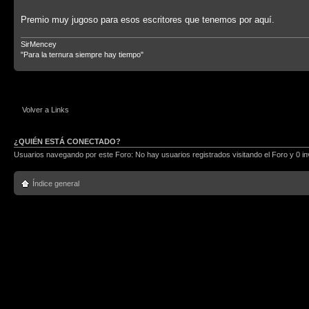
Premio muy jugoso para esos escritores que tenemos por aquí.
SirMencey
"Para la ternura siempre hay tiempo"
Volver a Links
¿QUIÉN ESTÁ CONECTADO?
Usuarios navegando por este Foro: No hay usuarios registrados visitando el Foro y 0 in
Índice general