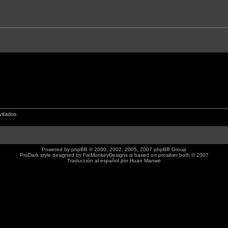
vitados
Powered by
phpBB
© 2000, 2002, 2005, 2007 phpBB Group
ProDark style designed by
FatMonkeyDesigns
is based on
prosilver
both © 2007
Traducción al español por
Huan Manwë