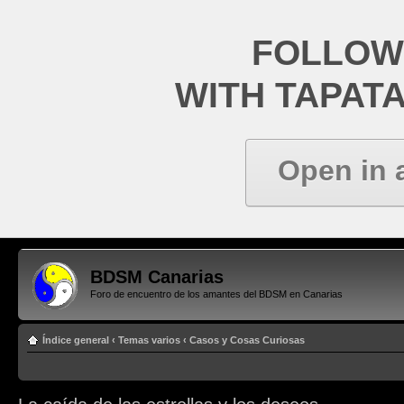
FOLLOW
WITH TAPAT
Open in 
BDSM Canarias
Foro de encuentro de los amantes del BDSM en Canarias
Índice general
‹
Temas varios
‹
Casos y Cosas Curiosas