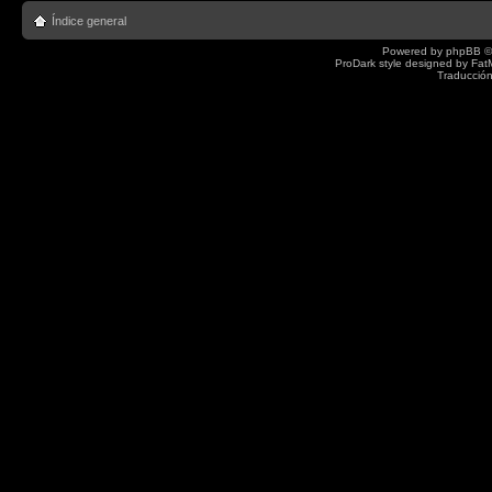
Índice general
Powered by
phpBB
©
ProDark style designed by
Fat
Traducción