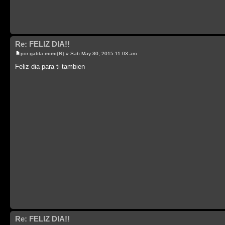
Re: FELIZ DIA!!
por
gatita mimi{R}
» Sab May 30, 2015 11:03 am
Feliz dia para ti tambien
Re: FELIZ DIA!!