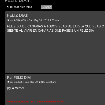
FELIZ DIA!!
FELIZ DIA!!
por
AGRAMON
» Sab May 30, 2015 9:35 am
FELIZ DIA DE CANARIAS A TODOS SEAS DE LA ISLA QUE SEAS 
SIENTE AL VIVIR EN CANARIAS,QUE PASEIS.UN FELIZ DIA
Re: FELIZ DIA!!
por
Boxhal
» Sab May 30, 2015 10:33 am
¡Igualmente!
Me gusta aprender, pero no que me den lecciones