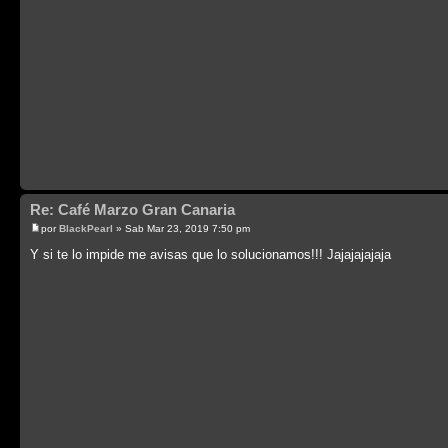
Re: Café Marzo Gran Canaria
por
BlackPearl
» Sab Mar 23, 2019 7:50 pm
Y si te lo impide me avisas que lo solucionamos!!! Jajajajajaja