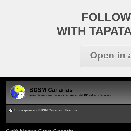
FOLLOW
WITH TAPAT
Open in 
BDSM Canarias
Foro de encuentro de los amantes del BDSM en Canarias
Índice general
‹
BDSM Canarias
‹
Eventos