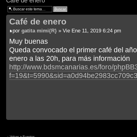
Café de enero
Café de enero
por
gatita mimi{R}
» Vie Ene 11, 2019 6:24 pm
Muy buenas
Queda convocado el primer café del año 
enero a las 20h, para más información
http://www.bdsmcanarias.es/foro/phpBB3
f=19&t=5990&sid=a0d94be2983cc709c
Volver a Eventos