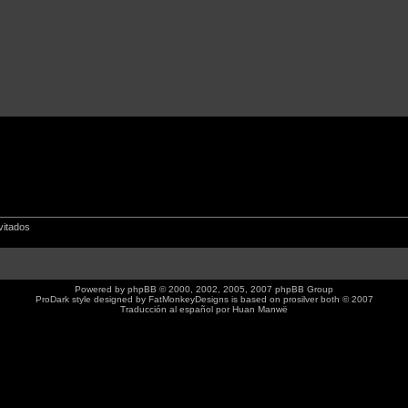
vitados
Powered by
phpBB
© 2000, 2002, 2005, 2007 phpBB Group
ProDark style designed by
FatMonkeyDesigns
is based on
prosilver
both © 2007
Traducción al español por
Huan Manwë