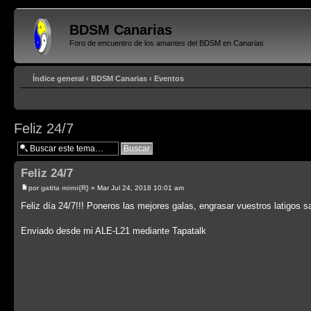
BDSM Canarias
Foro de encuentro de los amantes del BDSM en Canarias
Índice general
‹
BDSM Canarias
‹
Eventos
Feliz 24/7
Feliz 24/7
por
gatita mimi{R}
» Mar Jul 24, 2018 10:01 am
Feliz día 24/7!!! Poneros las mejores galas, engrasar vuestros latigos sa
Enviado desde mi ALE-L21 mediante Tapatalk