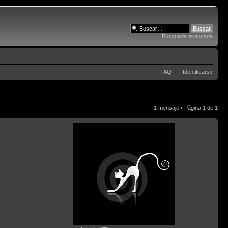
Búsqueda avanzada
FAQ
Identificarse
1 mensaje • Página
1
de
1