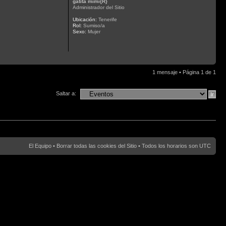
gatita mimi{R}
Administrador del Sitio
Ubicación:
Tenerife
Rol:
Sumiso/a
Sexo:
Mujer
1 mensaje • Página
1
de
1
Saltar a:
El Equipo
•
Borrar todas las cookies del Sitio
• Todos los horarios son UTC