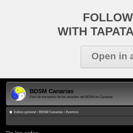
FOLLOW
WITH TAPAT
Open in 
BDSM Canarias
Foro de encuentro de los amantes del BDSM en Canarias
Índice general
‹
BDSM Canarias
‹
Eventos