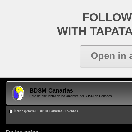
FOLLOW
WITH TAPAT
Open in 
BDSM Canarias
Foro de encuentro de los amantes del BDSM en Canarias
Índice general
‹
BDSM Canarias
‹
Eventos