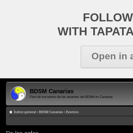
FOLLOW
WITH TAPAT
Open in 
BDSM Canarias
Foro de encuentro de los amantes del BDSM en Canarias
Índice general
‹
BDSM Canarias
‹
Eventos