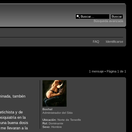
Búsqueda avanzada
FAQ
Identificarse
1 mensaje • Página
1
de
1
uminada, tambén
Boxhal
etichista y de
Administrador del Sitio
iquiatría en la
Ubicación:
Norte de Tenerife
 una buena dosis
Rol:
Dominante
Sexo:
Hombre
 me llevaran a la