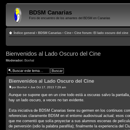
BDSM Canarias
Foro de encuentro de los amantes del BDSM en Canarias
Índice general
‹
BDSM Canarias
‹
Cine
‹
Cine forum: El lado oscuro del cine
Bienvenidos al Lado Oscuro del Cine
Moderador:
Boxhal
Bienvenidos al Lado Oscuro del Cine
por
Boxhal
» Jue Oct 17, 2013 7:29 am
Aunque se supone que en un cine todo está a oscuras salvo la pantalla,
hay un lado oscuro, a veces no tan evidente.
Esta iniciativa de BDSM Canarias tiene su germen en los continuos come
referencias claramente BDSM en el entorno audiovisual actual; esos com
que me comentó que solía proyectar a sus alumnos escenas de películas
de perversión (odio la palabra parafilia); finalmente la experiencia del 