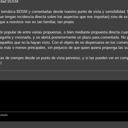
ilidad BDSM.
e temática BDSM y comentarlas desde nuestro punto de vista y sensibilidad. 
 que tengan incidencia directa sobre los aspectos que nos importan) sino de ex
e a nosotros nos es tan familiar, tan propio.
ión popular de entre varias propuestas, o bien mediante propuesta directa cu
eguirla y visionarla, y se abrirá posteriormente un plazo para comentarla. No
a aquellos que no la hayan visto. Con el objeto de no dispersarse en los comen
io más o menos principales, sin perjuicio de que quien quiera proponga las s
culas de siempre desde un punto de vista perverso, y si las pueden ver en com
!.
vitado