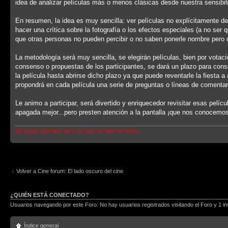
idea de analizar películas más o menos clásicas desde nuestra sensib
En resumen, la idea es muy sencilla: ver películas no explícitamente d
hacer una crítica sobre la fotografía o los efectos especiales (a no ser
que otras personas no pueden percibir o no saben ponerle nombre pero qu
La metodología será muy sencilla, se elegirán películas, bien por votac
consenso o propuestas de los participantes, se dará un plazo para cons
la película hasta abrirse dicho plazo ya que puede reventarle la fiesta 
propondrá en cada película una serie de preguntas o líneas de comentar
Le animo a participar, será divertido y enriquecedor revisitar esas pelí
apagada mejor...pero presten atención a la pantalla ¡que nos conocemos
Me gusta aprender, pero no que me den lecciones
Volver a Cine forum: El lado oscuro del cine
¿QUIÉN ESTÁ CONECTADO?
Usuarios navegando por este Foro: No hay usuarios registrados visitando el Foro y 1 in
Índice general