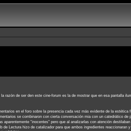
 la razón de ser den este cine-forum es la de mostrar que en esa pantalla il
ntarios en el foro sobre la presencia cada vez más evidente de la estética f
entarios se combinaron con cierta conversación mia con un catedrático de ps
 aparentemente "inocentes" pero que al analizarlas con atención destilaban
Club de Lectura hizo de catalizador para que ambos ingredientes reaccionaran y