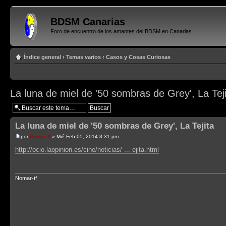
BDSM Canarias
Foro de encuentro de los amantes del BDSM en Canarias
Índice general
‹
Temas varios
‹
Casos y Cosas Curiosas
La luna de miel de '50 sombras de Grey', La Tej
La luna de miel de '50 sombras de Grey', La Tejita
por
Nomar-tf
» Mié Feb 05, 2014 3:31 pm
http://ocio.laopinion.es/cine/noticias/ ... ejita.html
Nomar-tf