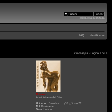
Búsqueda avanzada
FAQ
Identificarse
2 mensajes • Página
1
de
1
Nomar-tf
Administrador del Sitio
Ubicación:
Bruselas, .... ¡Si!! ¿ Y que??
Rol:
Dominante
Sexo:
Hombre