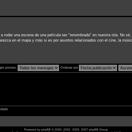
 a rodar una escena de una película tan "renombrada" en nuestra isla. No sé
rezca en el mapa y más si es por asuntos relacionados con el cine, la música 
jes previos:
Ordenar por
vitado
Powered by
phpBB
© 2000, 2002, 2005, 2007 phpBB Group