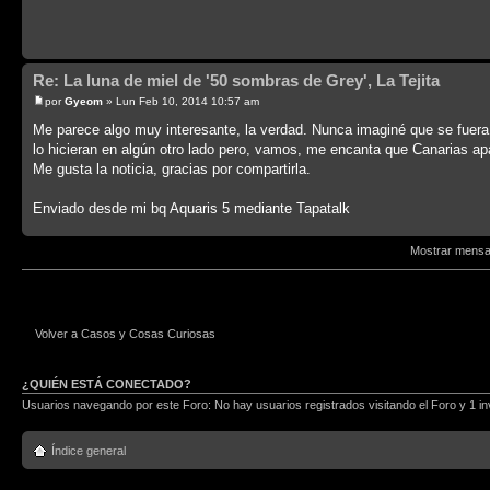
Re: La luna de miel de '50 sombras de Grey', La Tejita
por
Gyeom
» Lun Feb 10, 2014 10:57 am
Me parece algo muy interesante, la verdad. Nunca imaginé que se fuera
lo hicieran en algún otro lado pero, vamos, me encanta que Canarias apa
Me gusta la noticia, gracias por compartirla.
Enviado desde mi bq Aquaris 5 mediante Tapatalk
Mostrar mensa
Volver a Casos y Cosas Curiosas
¿QUIÉN ESTÁ CONECTADO?
Usuarios navegando por este Foro: No hay usuarios registrados visitando el Foro y 1 in
Índice general