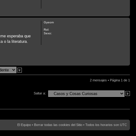
Gyeom
Rol:
Sexo:
, me esperaba que
o la literatura.
2 mensajes • Página
1
de
1
Saltar a:
El Equipo
•
Borrar todas las cookies del Sitio
• Todos los horarios son UTC