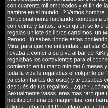
con cuarenta mil empleados y el fin de l
hambre en el mundo...? Vamos hombre... 
Emocionalmente hablando, conoces a una
con veinte y tantos.. a ver quien se lo cr
regalas un lote de libros carísimos, un 
Perooo.. tú sabes donde estas poniendo e
Mira, para que me entiendas... artista! 
llevaba a comer a su piva al bar de KiKi y 
regalabas los cortavientos para el coche (
comiendo en tu mano mínimo 6 meses y s
toda la vida le regalabas el colgante de
ya están hartas del osito) y te casabas c
después de tus regalitos... ¿que? ¿cóm
Sexualmente vasss, eres mas raro que u
habitación llena de maquinitas, con bar
látigos... chacho!!!! Pero claro, aquí el qu