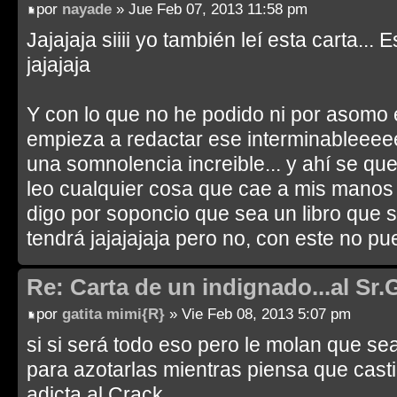
por
nayade
» Jue Feb 07, 2013 11:58 pm
Jajajaja siiii yo también leí esta carta..
jajajaja
Y con lo que no he podido ni por asomo es
empieza a redactar ese interminableeee
una somnolencia increible... y ahí se q
leo cualquier cosa que cae a mis manos
digo por soponcio que sea un libro que s
tendrá jajajajaja pero no, con este no pu
Re: Carta de un indignado...al Sr.
por
gatita mimi{R}
» Vie Feb 08, 2013 5:07 pm
si si será todo eso pero le molan que s
para azotarlas mientras piensa que casti
adicta al Crack.