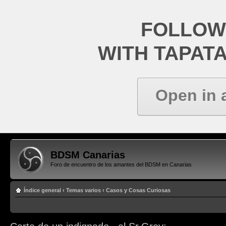
FOLLOW
WITH TAPAT
Open in 
BDSM Canarias
Foro de encuentro de los amantes del BDSM en Canarias
Índice general
‹
Temas varios
‹
Casos y Cosas Curiosas