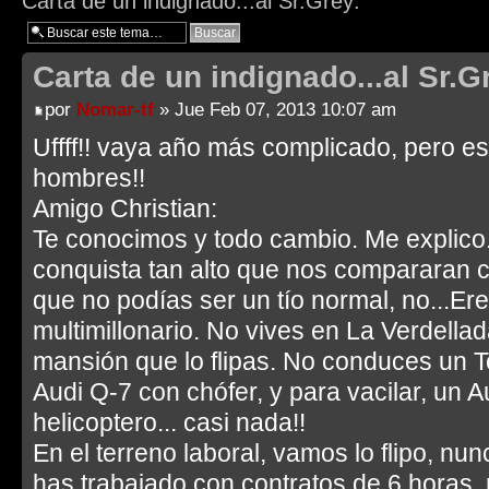
Carta de un indignado...al Sr.Grey:
Carta de un indignado...al Sr.G
por
Nomar-tf
» Jue Feb 07, 2013 10:07 am
Uffff!! vaya año más complicado, pero e
hombres!!
Amigo Christian:
Te conocimos y todo cambio. Me explico. 
conquista tan alto que nos compararan c
que no podías ser un tío normal, no...Er
multimillonario. No vives en La Verdellad
mansión que lo flipas. No conduces un To
Audi Q-7 con chófer, y para vacilar, un Au
helicoptero... casi nada!!
En el terreno laboral, vamos lo flipo, nu
has trabajado con contratos de 6 horas,