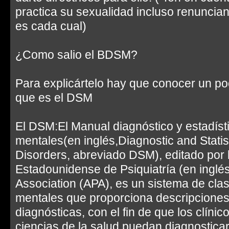
practica su sexualidad incluso renuncian
es cada cual)
¿Como salio el BDSM?
Para explicártelo hay que conocer un poc
que es el DSM
El DSM:El Manual diagnóstico y estadísti
mentales(en inglés,Diagnostic and Statis
Disorders, abreviado DSM), editado por 
Estadounidense de Psiquiatría (en inglé
Association (APA), es un sistema de clasi
mentales que proporciona descripciones 
diagnósticas, con el fin de que los clínic
ciencias de la salud puedan diagnosticar