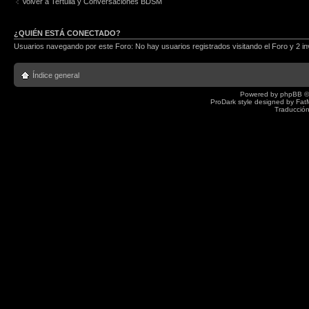
Volver a Tertulia y Conversaciones BDSM
¿QUIÉN ESTÁ CONECTADO?
Usuarios navegando por este Foro: No hay usuarios registrados visitando el Foro y 2 in
Índice general
Powered by
phpBB
©
ProDark style designed by
Fat
Traducción