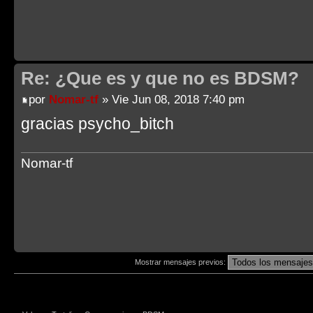
Re: ¿Que es y que no es BDSM?
por
Nomar-tf
» Vie Jun 08, 2018 7:40 pm
gracias psycho_bitch
Nomar-tf
Mostrar mensajes previos: