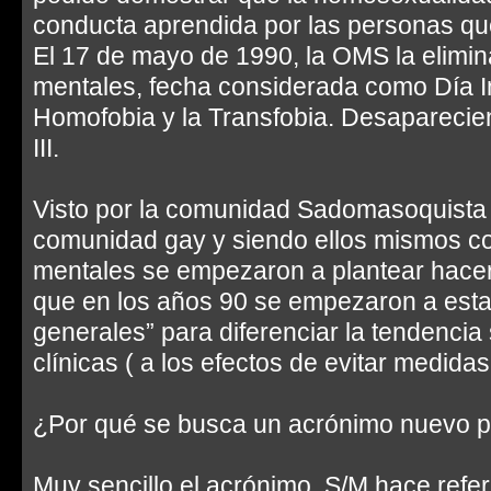
conducta aprendida por las personas q
El 17 de mayo de 1990, la OMS la elimina
mentales, fecha considerada como Día In
Homofobia y la Transfobia. Desaparecie
III.
Visto por la comunidad Sadomasoquista e
comunidad gay y siendo ellos mismos c
mentales se empezaron a plantear hacer 
que en los años 90 se empezaron a est
generales” para diferenciar la tendencia
clínicas ( a los efectos de evitar medidas
¿Por qué se busca un acrónimo nuevo pa
Muy sencillo el acrónimo, S/M hace refe