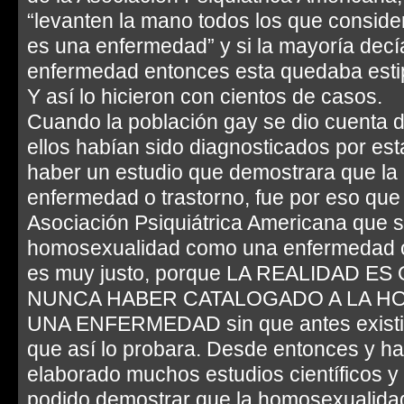
“levanten la mano todos los que consid
es una enfermedad” y si la mayoría decí
enfermedad entonces esta quedaba esti
Y así lo hicieron con cientos de casos.
Cuando la población gay se dio cuenta 
ellos habían sido diagnosticados por est
haber un estudio que demostrara que l
enfermedad o trastorno, fue por eso que 
Asociación Psiquiátrica Americana que s
homosexualidad como una enfermedad o t
es muy justo, porque LA REALIDAD E
NUNCA HABER CATALOGADO A LA 
UNA ENFERMEDAD sin que antes existier
que así lo probara. Desde entonces y ha
elaborado muchos estudios científicos y
podido demostrar que la homosexualida