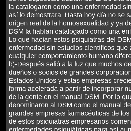
la catalogaron como una enfermedad sin 
así lo demostrara. Hasta hoy día no se 
origen real de la homosexualidad y ya d
DSM la habían catalogado como una en
Lo que hacían estos psiquiatras del DS
enfermedad sin estudios científicos que a
cualquier comportamiento humano difere
b)-Después salió a la luz que muchos de
dueños o socios de grandes corporacion
Estados Unidos y estas empresas crec
forma acelerada a partir de incorporar 
de la gente en el manual DSM. Por lo q
denominaron al DSM como el manual 
grandes empresas farmacéuticas de lo
de estos psiquiatras empresarios comenz
enfermedades psiquiátricas para así au