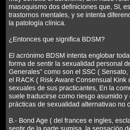
masoquismo dos definiciones que, SI, e
trastornos mentales, y se intenta diferen
la patología clínica.
¿Entonces que significa BDSM?
El acrónimo BDSM intenta englobar todas
forma de sentir la sexualidad personal 
Generales” como son el SSC ( Sensato,
el RACK ( Risk Aware Consensual Kink q
sexuales de sus practicantes, En la com
suele traducirse como riesgo asumido 
prácticas de sexualidad alternativao no 
B.- Bond Age ( del frances e ingles, escla
sentir de la parte sumisa, la sensación 