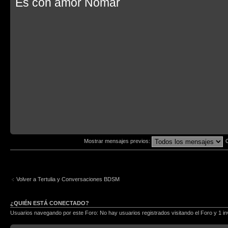
Es con amor Nomar
Mostrar mensajes previos:
Volver a Tertulia y Conversaciones BDSM
¿QUIÉN ESTÁ CONECTADO?
Usuarios navegando por este Foro: No hay usuarios registrados visitando el Foro y 1 in