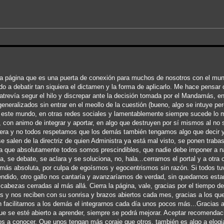
ta página que es una puerta de conexión para muchos de nosotros con el m
ado a debatir tan siquiera el dictamen y la forma de aplicarlo. Me hace pens
trevía segur el hilo y discrepar ante la decisión tomada por el Mandamás, e
ralizados sin entrar en el meollo de la cuestión (bueno, algo se intuye pero
 este mundo, en otras redes sociales y lamentablemente siempre sucede lo 
 con animo de integrar y aportar, en algo que destruyen por sí mismos al no 
nera y no todos respetamos que los demás también tengamos algo que decir y
salen de la directriz de quien Administra ya está mal visto, se ponen traba
nta que absolutamente todos somos prescindibles, que nadie debe imponer a na
a, se debate, se aclara y se soluciona, no, hala...cerramos el portal y a otra
 más absoluta, por culpa de egoísmos y egocentrismos sin razón. Si todos t
dido, otro gallo nos cantaría y avanzaríamos de verdad, sin quedarnos esta
cabezas cerradas al más allá. Cierra la página, vale, gracias por el tiempo d
as y nos reciben con su sonrisa y brazos abiertos cada mes, gracias a los q
n facilitarnos a los demás el integrarnos cada día unos pocos más...Gracias a
que se esté abierto a aprender, siempre se podrá mejorar. Aceptar recomenda
s a conocer. Que unos tengan más coraje que otros, también es algo a elogia