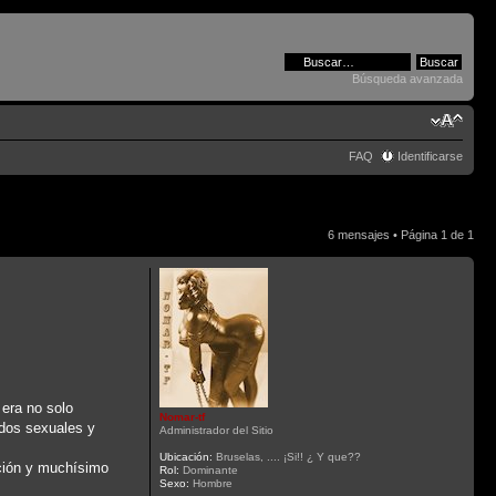
Búsqueda avanzada
FAQ
Identificarse
6 mensajes • Página
1
de
1
 era no solo
Nomar-tf
ados sexuales y
Administrador del Sitio
Ubicación:
Bruselas, .... ¡Si!! ¿ Y que??
ación y muchísimo
Rol:
Dominante
Sexo:
Hombre