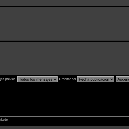
jes previos:
Ordenar por
vitado