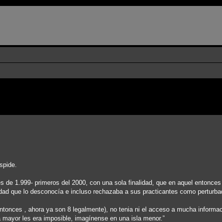
spide.
s de 1.999- primeros del 2000, con una sola finalidad, que en aquel entonces
edad que lo desconocía e incluso rechazaba a sus practicantes como perturb
 entonces , ahora ya son 8 legalmente), no tenia ni el acceso a mucha inform
a mayor les era imposible, imagínense en una isla menor.”