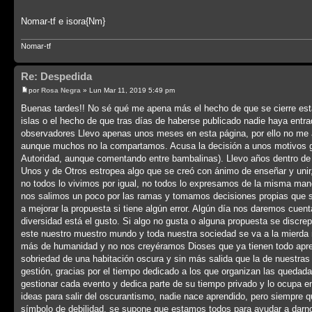
Nomar-tf e isora{Nm}
Nomar-tf
Re: Despedida
por
Rosa Negra
» Lun Mar 11, 2019 5:49 pm
Buenas tardes!! No sé qué me apena más el hecho de que se cierre es
islas o el hecho de que tras días de haberse publicado nadie haya entr
observadores Llevo apenas unos meses en esta página, por ello no me a
aunque muchos no la compartamos. Acusa la decisión a unos motivos gene
Autoridad, aunque comentando entre bambalinas). Llevo años dentro de
Unos y de Otros estropea algo que se creó con ánimo de enseñar y unir,
no todos lo vivimos por igual, no todos lo expresamos de la misma ma
nos salimos un poco por las ramas y tomamos decisiones propias que se 
a mejorar la propuesta si tiene algún error. Algún día nos daremos cue
diversidad está el gusto. Si algo no gusta o alguna propuesta se discrep
este nuestro muestro mundo y toda nuestra sociedad se va a la mierda
más de humanidad y no nos creyéramos Dioses que ya tienen todo apren
sobriedad de una habitación oscura y sin más salida que la de nuestras 
gestión, gracias por el tiempo dedicado a los que organizan las quedad
gestionar cada evento y dedica parte de su tiempo privado y lo ocupa e
ideas para salir del oscurantismo, nadie nace aprendido, pero siempre 
símbolo de debilidad, se supone que estamos todos para ayudar a darno