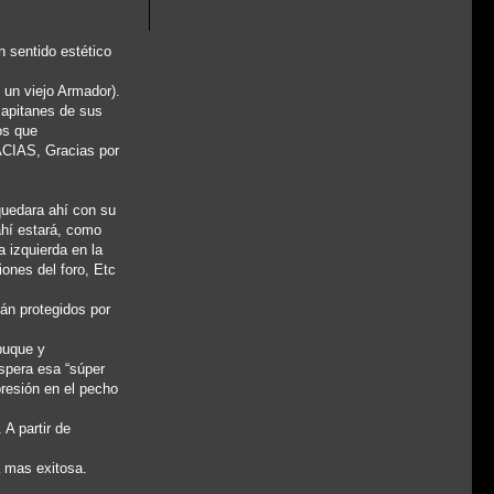
n sentido estético
 un viejo Armador).
capitanes de sus
os que
ACIAS, Gracias por
quedara ahí con su
ahí estará, como
a izquierda en la
ones del foro, Etc
tán protegidos por
buque y
spera esa “súper
resión en el pecho
 A partir de
a mas exitosa.