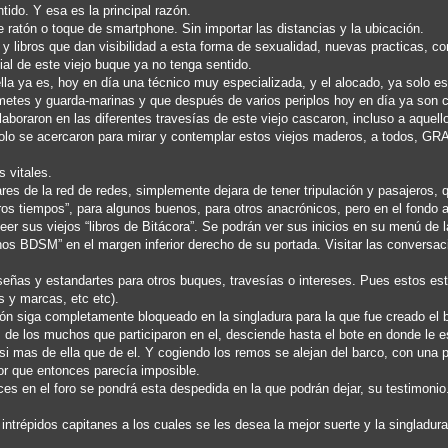
tido. Y esa es la principal razón.
de ratón o toque de smartphone. Sin importar las distancias y la ubicación.
s y libros que dan visibilidad a esta forma de sexualidad, nuevas practicas, co
cial de este viejo buque ya no tenga sentido.
la ya es, hoy en día una técnico muy especializada, y el alocado, ya solo es
metes y guarda-marinas y que después de varios periplos hoy en día ya son 
aboraron en las diferentes travesías de este viejo cascaron, incluso a aquell
olo se acercaron para mirar y contemplar estos viejos maderos, a todos, GR
 vitales.
es de la red de redes, simplemente dejara de tener tripulación y pasajeros, 
ros tiempos”, para algunos buenos, para otros anacrónicos, pero en el fondo 
eer sus viejos “libros de Bitácora”. Se podrán ver sus inicios en su menú de l
s BDSM” en el margen inferior derecho de su portada. Visitar las conversaci
nseñas y estandartes para otros buques, travesías o intereses. Pues estos es
es y marcas, etc etc).
ón siga completamente bloqueado en la singladura para la que fue creado el 
de los muchos que participaron en el, desciende hasta el bote en donde le e
 mas de ella que de el. Y cogiendo los remos se alejan del barco, con una p
or que entonces parecía imposible.
es en el foro se pondrá esta despedida en la que podrán dejar, su testimonio.
trépidos capitanes a los cuales se les desea la mejor suerte y la singladur