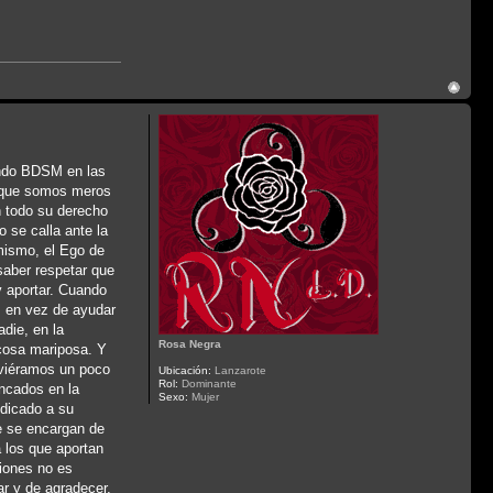
undo BDSM en las
ar que somos meros
n todo su derecho
 se calla ante la
mismo, el Ego de
saber respetar que
 aportar. Cuando
s en vez de ayudar
die, en la
Rosa Negra
 cosa mariposa. Y
uviéramos un poco
Ubicación:
Lanzarote
Rol:
Dominante
ncados en la
Sexo:
Mujer
edicado a su
ue se encargan de
 los que aportan
ciones no es
r y de agradecer,