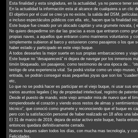
Esta finalidad y esta singladura, en la actualidad, ya no parece tener sen
En la actualidad la información esta al alcance de cualquiera a un clic 
El objetivo por el cual se creo ya no existe, la salida del DSM, película
e incluso espectáculos públicos con ella. etc, hacen que la finalidad ini
Este buque fue creado por un alocado capitán y una grumete novata, ( el
No quiero despedirme sin dar las gracias a esos que entraron como gru
propias naves, a aquellos que entraron como marineros voluntarios y col
simplemente subieron al barco y estuvieron como pasajeros o los que s
haber estado y participado en este viejo buque.
A todos desearles la mejor suerte en sus propias embarcaciones y viajes
Este buque no “desaparecerá” ni dejara de navegar por los inmensos mar
timón bloqueado, sin pasajeros, como testimonio de una época de... “ot
testigo de una experiencia vital. Se podrá visitar como un viejo museo, l
entrada, se podrán conseguir esas pequeñas joyas que son los “cuaderno
etc,
Lo que no se podrá hacer es participar en el viejo buque, ni usar sus e
varios asuntos legales ( ley de propiedad intelectual, registro de patent
Desde el puesto de mando, este viejo armador mira de nuevo que el tim
rompiendosele el corazón y viendo esos restos de almas y sentimientos 
técnico”, que conoció como grumete y reconociendo que el buque es casi
pero con la satisfacción personal de haber realizado en 18 años una lab
El 31 de marzo de 2019, dejara de estar activo este buque, hasta entonc
entonces quedara definitivamente cerrado.
Nuevos buques salen todos los días, con mucha mas tecnología, y con in
Felicidades.