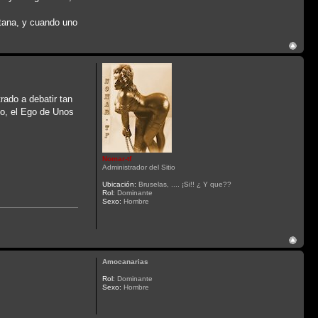
tana, y cuando uno
rado a debatir tan
mo, el Ego de Unos
Nomar-tf
Administrador del Sitio
Ubicación:
Bruselas, .... ¡Si!! ¿ Y que??
Rol:
Dominante
Sexo:
Hombre
Amocanarias
Rol:
Dominante
Sexo:
Hombre