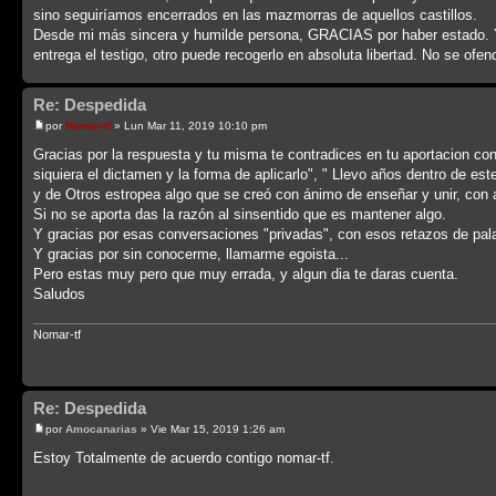
sino seguiríamos encerrados en las mazmorras de aquellos castillos.
Desde mi más sincera y humilde persona, GRACIAS por haber estado. Y r
entrega el testigo, otro puede recogerlo en absoluta libertad. No se ofen
Re: Despedida
por
Nomar-tf
» Lun Mar 11, 2019 10:10 pm
Gracias por la respuesta y tu misma te contradices en tu aportacion co
siquiera el dictamen y la forma de aplicarlo", " Llevo años dentro de 
y de Otros estropea algo que se creó con ánimo de enseñar y unir, con a
Si no se aporta das la razón al sinsentido que es mantener algo.
Y gracias por esas conversaciones "privadas", con esos retazos de pal
Y gracias por sin conocerme, llamarme egoista...
Pero estas muy pero que muy errada, y algun dia te daras cuenta.
Saludos
Nomar-tf
Re: Despedida
por
Amocanarias
» Vie Mar 15, 2019 1:26 am
Estoy Totalmente de acuerdo contigo nomar-tf.