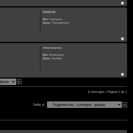
DOMZAR
Rol:
Curioso/a
Sexo:
Transgénero
Amocanarias
Rol:
Dominante
Sexo:
Hombre
6 mensajes • Página
1
de
1
Saltar a: