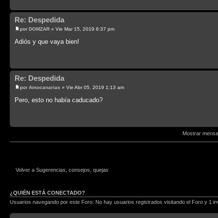
Re: Despedida
por
DOMZAR
» Vie Mar 15, 2019 8:37 pm
Adiós y que vaya bien!
Re: Despedida
por
Amocanarias
» Vie Abr 05, 2019 1:13 am
Pero, esto no había caducado?
Mostrar mensa
Volver a Sugerencias, consejos, quejas
¿QUIÉN ESTÁ CONECTADO?
Usuarios navegando por este Foro: No hay usuarios registrados visitando el Foro y 1 in