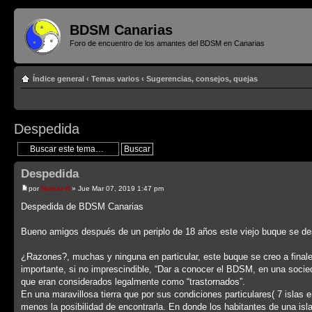
BDSM Canarias
Foro de encuentro de los amantes del BDSM en Canarias
Índice general
‹
Temas varios
‹
Sugerencias, consejos, quejas
Despedida
Despedida
por
Nomar-tf
» Jue Mar 07, 2019 1:47 pm
Despedida de BDSM Canarias
Bueno amigos después de un periplo de 18 años este viejo buque se de
¿Razones?, muchas y ninguna en particular, este buque se creo a finale
importante, si no imprescindible, “Dar a conocer el BDSM, en una soci
que eran considerados legalmente como “trastornados”.
En una maravillosa tierra que por sus condiciones particulares( 7 islas
menos la posibilidad de encontrarla. En donde los habitantes de una isl