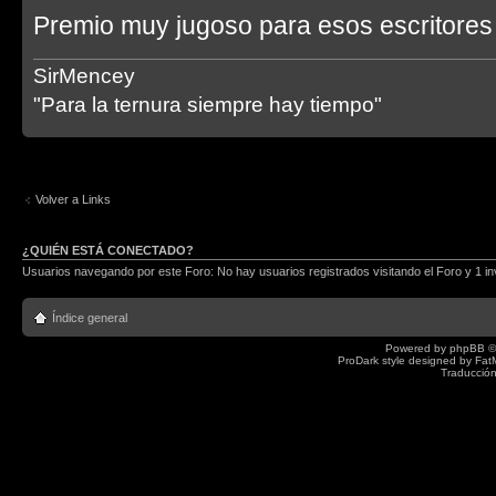
Premio muy jugoso para esos escritores
SirMencey
"Para la ternura siempre hay tiempo"
Volver a Links
¿QUIÉN ESTÁ CONECTADO?
Usuarios navegando por este Foro: No hay usuarios registrados visitando el Foro y 1 in
Índice general
Powered by
phpBB
©
ProDark style designed by
Fat
Traducción