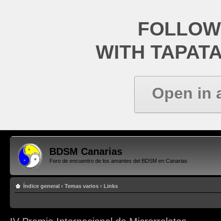
FOLLOW
WITH TAPAT
Open in 
BDSM Canarias
Foro de encuentro de los amantes del BDSM en Canarias
Índice general
‹
Temas varios
‹
Links