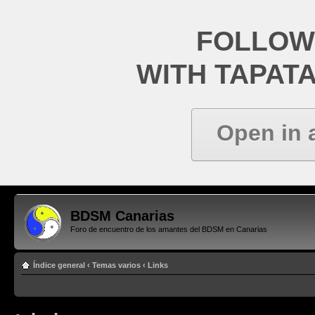
FOLLOW
WITH TAPAT
Open in 
BDSM Canarias
Foro de encuentro de los amantes del BDSM en Canarias
Índice general
‹
Temas varios
‹
Links