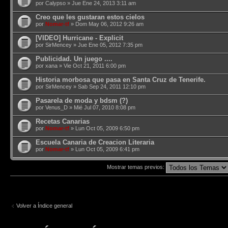
por
Calypso
» Jue Ene 24, 2013 3:11 am
Creo que les gustaran estos cielos
por
Nomar-tf
» Dom May 06, 2012 9:26 am
[VIDEO] Hurricane - Explicit
por
SirMencey
» Jue Ene 05, 2012 7:35 pm
Publicidad. Un juego ....
por
xana
» Vie Oct 21, 2011 6:00 pm
Historia morbosa que pasa en Santa Cruz de Tenerife.
por
SirMencey
» Sab Sep 24, 2011 12:10 pm
Pasarela de moda y bdsm (?)
por Venus_D » Mié Jul 07, 2010 8:08 pm
Recetas Canarias
por
Nomar-tf
» Lun Oct 05, 2009 6:50 pm
Escuela Canaria de Creacion Literaria
por
Nomar-tf
» Lun Oct 05, 2009 6:41 pm
Mostrar temas previos:
Volver a Índice general