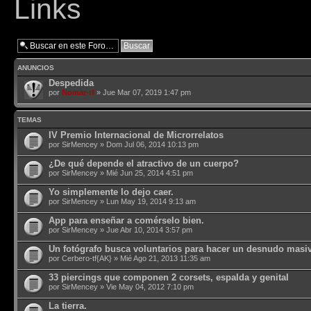
Links
ANUNCIOS
Despedida
por
Nomar-tf
» Jue Mar 07, 2019 1:47 pm
TEMAS
IV Premio Internacional de Microrrelatos
por
SirMencey
» Dom Jul 06, 2014 10:13 pm
¿De qué depende el atractivo de un cuerpo?
por
SirMencey
» Mié Jun 25, 2014 4:51 pm
Yo simplemente lo dejo caer.
por
SirMencey
» Lun May 19, 2014 9:13 am
App para enseñar a comérselo bien.
por
SirMencey
» Jue Abr 10, 2014 3:57 pm
Un fotógrafo busca voluntarios para hacer un desnudo masi
por
Cerbero-tf{AK}
» Mié Ago 21, 2013 11:35 am
33 piercings que componen 2 corsets, espalda y genital
por
SirMencey
» Vie May 04, 2012 7:10 pm
La tierra.