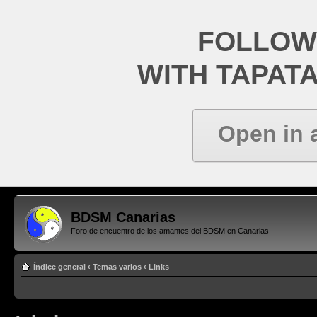
FOLLOW
WITH TAPAT
Open in 
BDSM Canarias
Foro de encuentro de los amantes del BDSM en Canarias
Índice general
‹
Temas varios
‹
Links