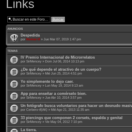
Links
ANUNCIOS
Despedida
por
Nomar-tf
» Jue Mar 07, 2019 1:47 pm
TEMAS
IV Premio Internacional de Microrrelatos
por
SirMencey
» Dom Jul 06, 2014 10:13 pm
¿De qué depende el atractivo de un cuerpo?
por
SirMencey
» Mié Jun 25, 2014 4:51 pm
Yo simplemente lo dejo caer.
por
SirMencey
» Lun May 19, 2014 9:13 am
App para enseñar a comérselo bien.
por
SirMencey
» Jue Abr 10, 2014 3:57 pm
Un fotógrafo busca voluntarios para hacer un desnudo masi
por
Cerbero-tf{AK}
» Mié Ago 21, 2013 11:35 am
33 piercings que componen 2 corsets, espalda y genital
por
SirMencey
» Vie May 04, 2012 7:10 pm
La tierra.