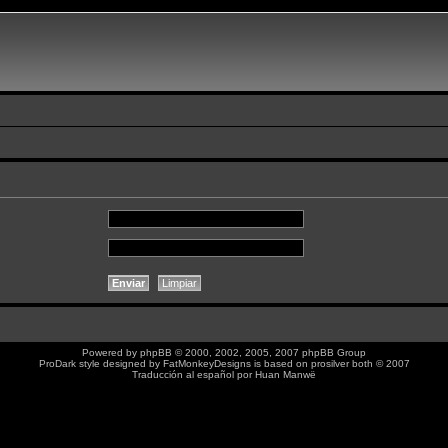
Powered by
phpBB
© 2000, 2002, 2005, 2007 phpBB Group
ProDark style designed by
FatMonkeyDesigns
is based on
prosilver
both © 2007
Traducción al español por
Huan Manwë