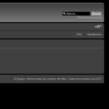
Búsqueda avanzada
FAQ
Identificarse
El Equipo
•
Borrar todas las cookies del Sitio
• Todos los horarios son UTC