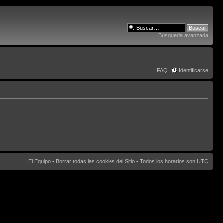
Búsqueda avanzada
FAQ
Identificarse
El Equipo
•
Borrar todas las cookies del Sitio
• Todos los horarios son UTC