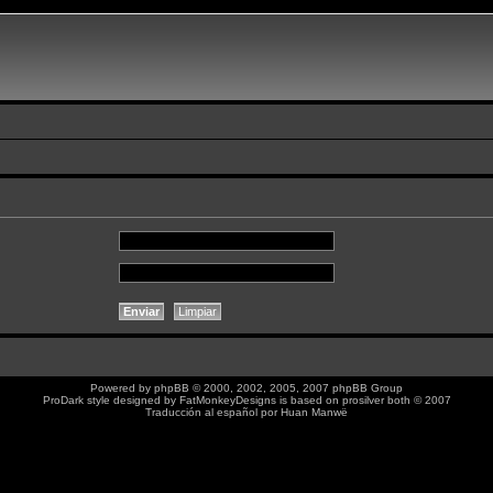
Powered by
phpBB
© 2000, 2002, 2005, 2007 phpBB Group
ProDark style designed by
FatMonkeyDesigns
is based on
prosilver
both © 2007
Traducción al español por
Huan Manwë