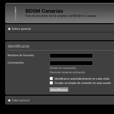
BDSM Canarias
Foro de encuentro de los amantes del BDSM en Canarias
Índice general
Identificarse
Nombre de Usuario:
Contraseña:
Olvidé mi contraseña
Reenviar email de activación
Identificarse automáticamente en cada visita
Ocultar mi estado de conexión en esta sesión
Índice general