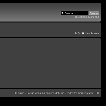
Búsqueda avanzada
FAQ
Identificarse
El Equipo
•
Borrar todas las cookies del Sitio
• Todos los horarios son UTC