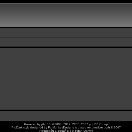
Powered by
phpBB
© 2000, 2002, 2005, 2007 phpBB Group
ProDark style designed by
FatMonkeyDesigns
is based on
prosilver
both © 2007
Traducción al español por
Huan Manwë