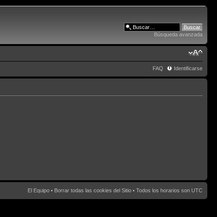
Búsqueda avanzada
FAQ
Identificarse
El Equipo
•
Borrar todas las cookies del Sitio
• Todos los horarios son UTC