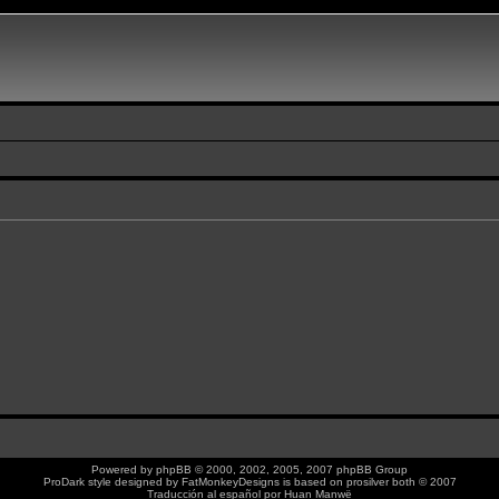
Powered by
phpBB
© 2000, 2002, 2005, 2007 phpBB Group
ProDark style designed by
FatMonkeyDesigns
is based on
prosilver
both © 2007
Traducción al español por
Huan Manwë