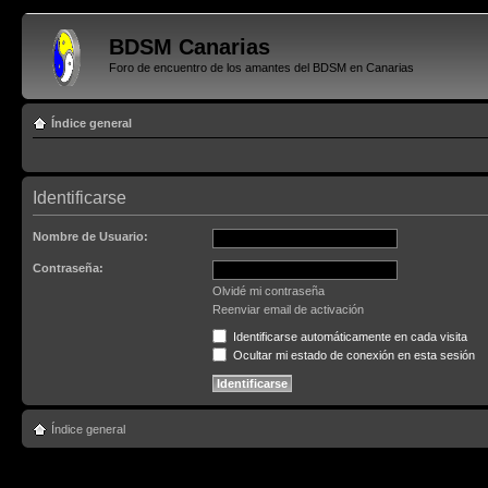
BDSM Canarias
Foro de encuentro de los amantes del BDSM en Canarias
Índice general
Identificarse
Nombre de Usuario:
Contraseña:
Olvidé mi contraseña
Reenviar email de activación
Identificarse automáticamente en cada visita
Ocultar mi estado de conexión en esta sesión
Índice general