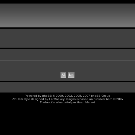
Powered by
phpBB
© 2000, 2002, 2005, 2007 phpBB Group
ProDark style designed by
FatMonkeyDesigns
is based on
prosilver
both © 2007
Traducción al español por
Huan Manwë