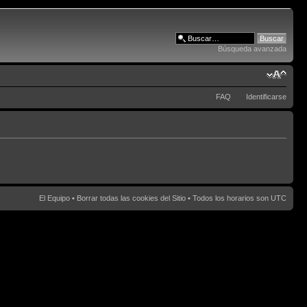
Búsqueda avanzada
FAQ
Identificarse
El Equipo
•
Borrar todas las cookies del Sitio
• Todos los horarios son UTC