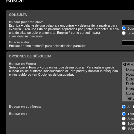
Buscar
CONSULTA
Buscar palabras clave:
Escriba
+
delante de una palabra a encontrar y
-
delante de la palabra para
Busc
excluirla. Crea una lista de palabras separadas por
|
entre corchetes si solo
una de ellas se quiere encontrar. Emplee
*
como comodín para
Busc
coincidencias parciales.
Buscar autor:
Emplee * como comodín para coincidencias parciales.
OPCIONES DE BÚSQUEDA
Buscar en Foros:
Seleccione el Foro o Foros en los que desea buscar. Para agilizar puede
buscar en los subforos seleccionando el Foro padre y habilitar la búsqueda
en los subforos (en Opciones de búsqueda).
Buscar en subforos:
Sí
Buscar en :
Títul
Solo 
Solo 
Solo