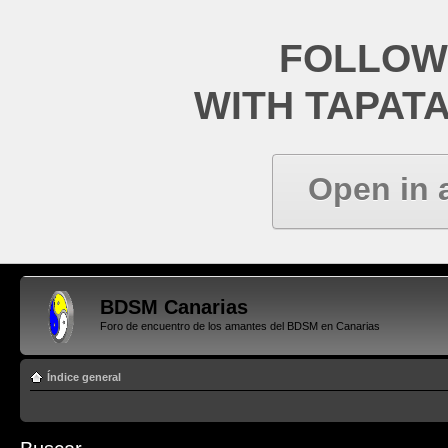
FOLLOW
WITH TAPAT
Open in 
BDSM Canarias
Foro de encuentro de los amantes del BDSM en Canarias
Índice general