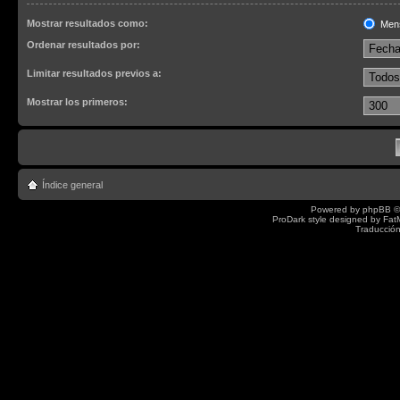
Mostrar resultados como:
Men
Ordenar resultados por:
Limitar resultados previos a:
Mostrar los primeros:
Índice general
Powered by
phpBB
©
ProDark style designed by
Fat
Traducción