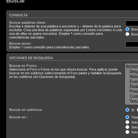
Buscar
CONSULTA
Buscar palabras clave:
Escriba
+
delante de una palabra a encontrar y
-
delante de la palabra para
Busc
excluirla. Crea una lista de palabras separadas por
|
entre corchetes si solo
una de ellas se quiere encontrar. Emplee
*
como comodín para
Busc
coincidencias parciales.
Buscar autor:
Emplee * como comodín para coincidencias parciales.
OPCIONES DE BÚSQUEDA
Buscar en Foros:
Seleccione el Foro o Foros en los que desea buscar. Para agilizar puede
buscar en los subforos seleccionando el Foro padre y habilitar la búsqueda
en los subforos (en Opciones de búsqueda).
Buscar en subforos:
Sí
Buscar en :
Títul
Solo 
Solo 
Solo