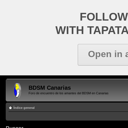
FOLLOW
WITH TAPAT
Open in 
BDSM Canarias
Foro de encuentro de los amantes del BDSM en Canarias
Índice general