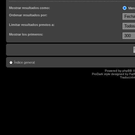
Mostrar resultados como:
Men
Ordenar resultados por:
Limitar resultados previos a:
Mostrar los primeros:
Índice general
Powered by
phpBB
©
ProDark style designed by
Fat
Traducción