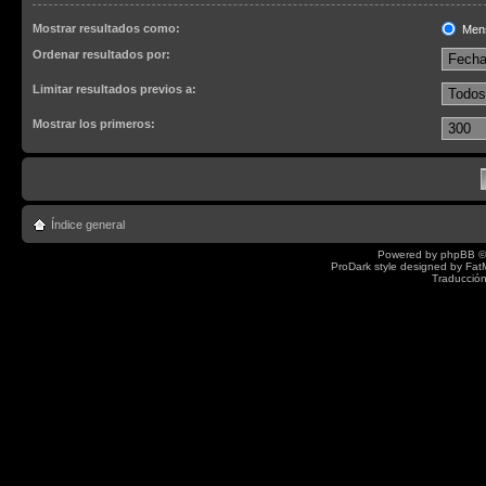
Mostrar resultados como:
Men
Ordenar resultados por:
Limitar resultados previos a:
Mostrar los primeros:
Índice general
Powered by
phpBB
©
ProDark style designed by
Fat
Traducción