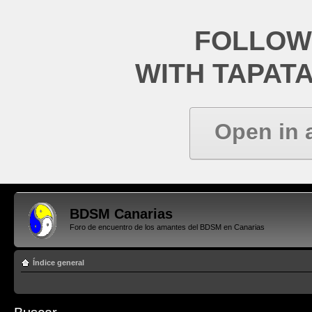
FOLLOW
WITH TAPAT
Open in 
BDSM Canarias
Foro de encuentro de los amantes del BDSM en Canarias
Índice general