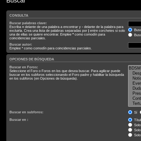
Buscar
CONSULTA
Buscar palabras clave:
Escriba
+
delante de una palabra a encontrar y
-
delante de la palabra para
Busc
excluirla. Crea una lista de palabras separadas por
|
entre corchetes si solo
una de ellas se quiere encontrar. Emplee
*
como comodín para
Busc
coincidencias parciales.
Buscar autor:
Emplee * como comodín para coincidencias parciales.
OPCIONES DE BÚSQUEDA
Buscar en Foros:
Seleccione el Foro o Foros en los que desea buscar. Para agilizar puede
buscar en los subforos seleccionando el Foro padre y habilitar la búsqueda
en los subforos (en Opciones de búsqueda).
Buscar en subforos:
Sí
Buscar en :
Títul
Solo 
Solo 
Solo