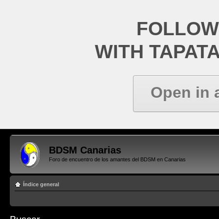
FOLLOW
WITH TAPAT
Open in 
BDSM Canarias
Foro de encuentro de los amantes del BDSM en Canarias
Índice general