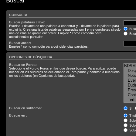
Buscar
CONSULTA
Buscar palabras clave:
Escriba
+
delante de una palabra a encontrar y
-
delante de la palabra para
Busc
excluirla. Crea una lista de palabras separadas por
|
entre corchetes si solo
una de ellas se quiere encontrar. Emplee
*
como comodín para
Busc
coincidencias parciales.
Buscar autor:
Emplee * como comodín para coincidencias parciales.
OPCIONES DE BÚSQUEDA
Buscar en Foros:
Seleccione el Foro o Foros en los que desea buscar. Para agilizar puede
buscar en los subforos seleccionando el Foro padre y habilitar la búsqueda
en los subforos (en Opciones de búsqueda).
Buscar en subforos:
Sí
Buscar en :
Títul
Solo 
Solo 
Solo