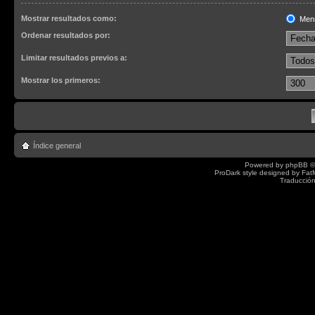
Mostrar resultados como:
Men
Ordenar resultados por:
Limitar resultados previos a:
Mostrar los primeros:
Índice general
Powered by
phpBB
©
ProDark style designed by
Fat
Traducción