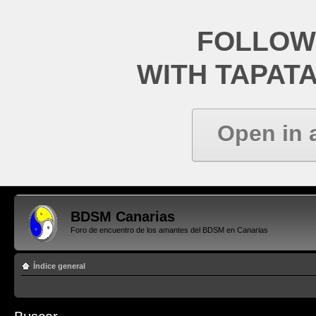
FOLLOW
WITH TAPAT
Open in 
BDSM Canarias
Foro de encuentro de los amantes del BDSM en Canarias
Índice general