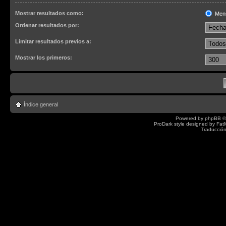
Mostrar resultados como:
Men
Ordenar resultados por:
Limitar resultados previos a:
Mostrar los primeros:
Índice general
Powered by
phpBB
©
ProDark style designed by
Fat
Traducción