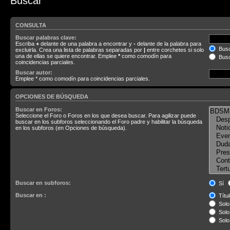
Buscar
CONSULTA
Buscar palabras clave:
Escriba
+
delante de una palabra a encontrar y
-
delante de la palabra para
Busc
excluirla. Crea una lista de palabras separadas por
|
entre corchetes si solo
una de ellas se quiere encontrar. Emplee
*
como comodín para
Busc
coincidencias parciales.
Buscar autor:
Emplee * como comodín para coincidencias parciales.
OPCIONES DE BÚSQUEDA
Buscar en Foros:
Seleccione el Foro o Foros en los que desea buscar. Para agilizar puede
buscar en los subforos seleccionando el Foro padre y habilitar la búsqueda
en los subforos (en Opciones de búsqueda).
Buscar en subforos:
Sí
Buscar en :
Títul
Solo 
Solo 
Solo