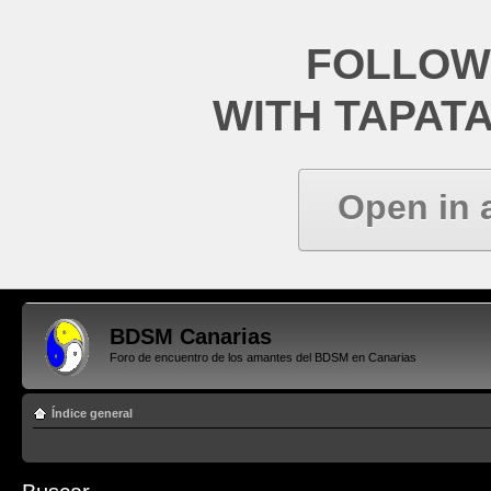
FOLLOW
WITH TAPAT
Open in 
BDSM Canarias
Foro de encuentro de los amantes del BDSM en Canarias
Índice general