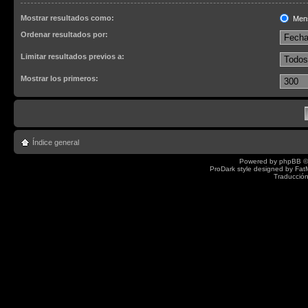
Mostrar resultados como:
Men
Ordenar resultados por:
Limitar resultados previos a:
Mostrar los primeros:
Índice general
Powered by
phpBB
©
ProDark style designed by
Fat
Traducción