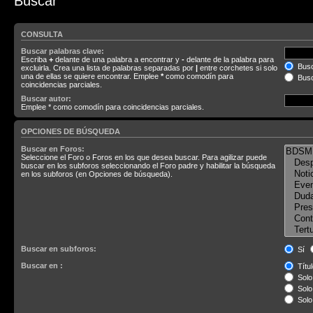
Buscar
CONSULTA
Buscar palabras clave:
Escriba
+
delante de una palabra a encontrar y
-
delante de la palabra para
Busc
excluirla. Crea una lista de palabras separadas por
|
entre corchetes si solo
una de ellas se quiere encontrar. Emplee
*
como comodín para
Busc
coincidencias parciales.
Buscar autor:
Emplee * como comodín para coincidencias parciales.
OPCIONES DE BÚSQUEDA
Buscar en Foros:
Seleccione el Foro o Foros en los que desea buscar. Para agilizar puede
buscar en los subforos seleccionando el Foro padre y habilitar la búsqueda
en los subforos (en Opciones de búsqueda).
Buscar en subforos:
Sí
Buscar en :
Títul
Solo 
Solo 
Solo