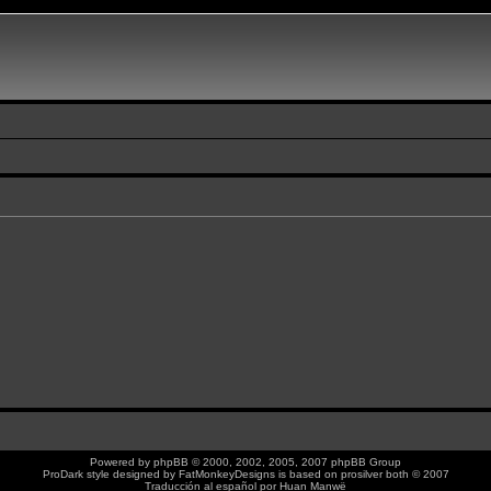
Powered by
phpBB
© 2000, 2002, 2005, 2007 phpBB Group
ProDark style designed by
FatMonkeyDesigns
is based on
prosilver
both © 2007
Traducción al español por
Huan Manwë