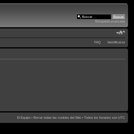
Búsqueda avanzada
FAQ
Identificarse
El Equipo
•
Borrar todas las cookies del Sitio
• Todos los horarios son UTC