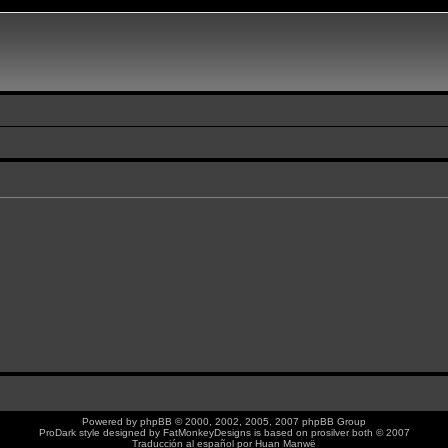
Powered by
phpBB
© 2000, 2002, 2005, 2007 phpBB Group
ProDark style designed by
FatMonkeyDesigns
is based on
prosilver
both © 2007
Traducción al español por
Huan Manwë