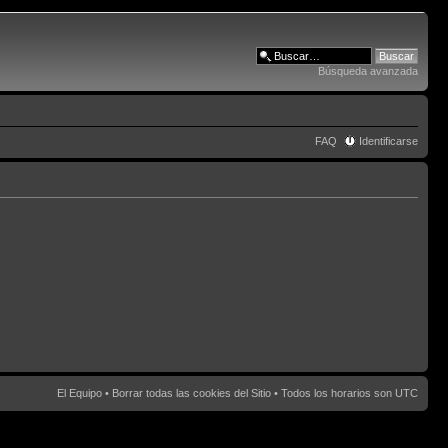
Búsqueda avanzada
FAQ
Identificarse
El Equipo
•
Borrar todas las cookies del Sitio
• Todos los horarios son UTC