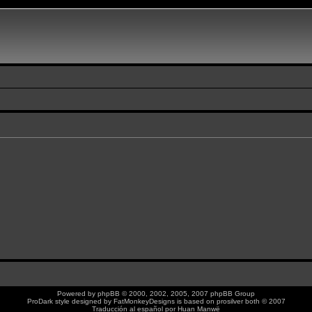
Powered by
phpBB
© 2000, 2002, 2005, 2007 phpBB Group
ProDark style designed by
FatMonkeyDesigns
is based on
prosilver
both © 2007
Traducción al español por
Huan Manwë