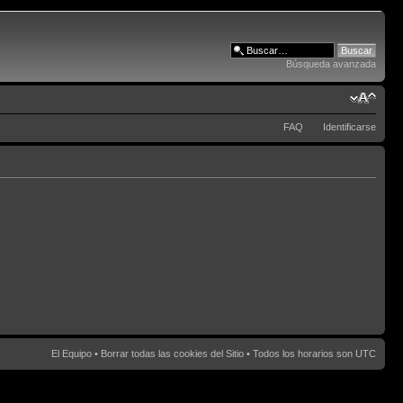
Búsqueda avanzada
FAQ
Identificarse
El Equipo
•
Borrar todas las cookies del Sitio
• Todos los horarios son UTC