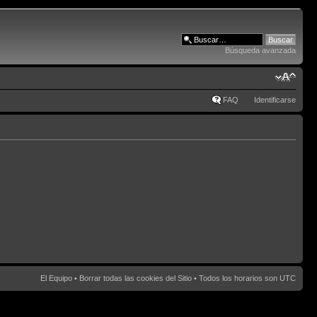
Búsqueda avanzada
FAQ
Identificarse
El Equipo
•
Borrar todas las cookies del Sitio
• Todos los horarios son UTC