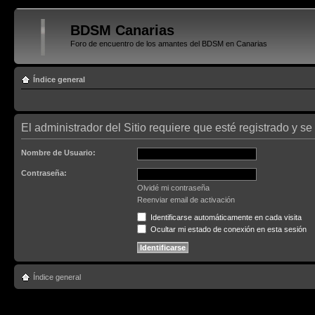
BDSM Canarias
Foro de encuentro de los amantes del BDSM en Canarias
Índice general
El administrador del Sitio requiere que esté registrado y se 
Nombre de Usuario:
Contraseña:
Olvidé mi contraseña
Reenviar email de activación
Identificarse automáticamente en cada visita
Ocultar mi estado de conexión en esta sesión
Índice general