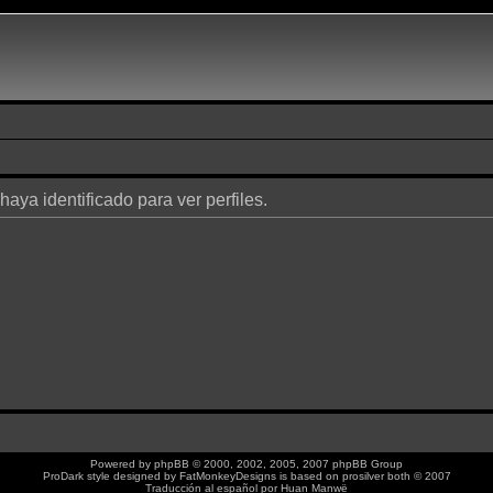
haya identificado para ver perfiles.
Powered by
phpBB
© 2000, 2002, 2005, 2007 phpBB Group
ProDark style designed by
FatMonkeyDesigns
is based on
prosilver
both © 2007
Traducción al español por
Huan Manwë