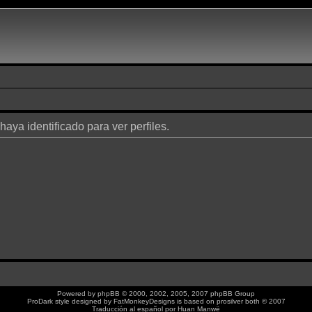
haya identificado para ver perfiles.
Powered by
phpBB
© 2000, 2002, 2005, 2007 phpBB Group
ProDark style designed by
FatMonkeyDesigns
is based on
prosilver
both © 2007
Traducción al español por
Huan Manwë