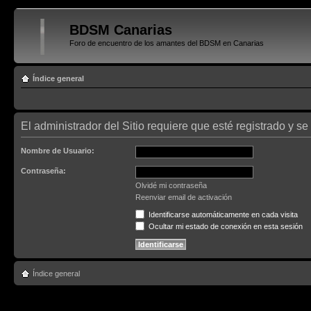
BDSM Canarias
Foro de encuentro de los amantes del BDSM en Canarias
Índice general
El administrador del Sitio requiere que esté registrado y se 
Nombre de Usuario:
Contraseña:
Olvidé mi contraseña
Reenviar email de activación
Identificarse automáticamente en cada visita
Ocultar mi estado de conexión en esta sesión
Índice general