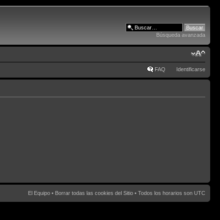
Búsqueda avanzada
FAQ
Identificarse
El Equipo
•
Borrar todas las cookies del Sitio
• Todos los horarios son UTC