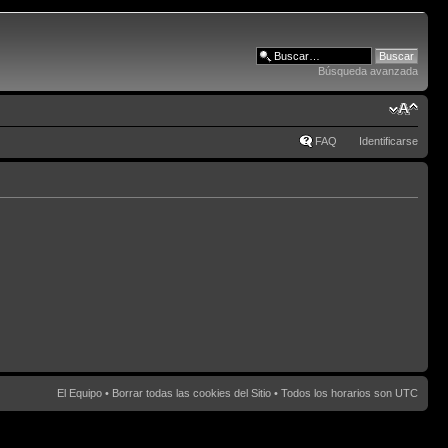
Búsqueda avanzada
FAQ
Identificarse
El Equipo
•
Borrar todas las cookies del Sitio
• Todos los horarios son UTC