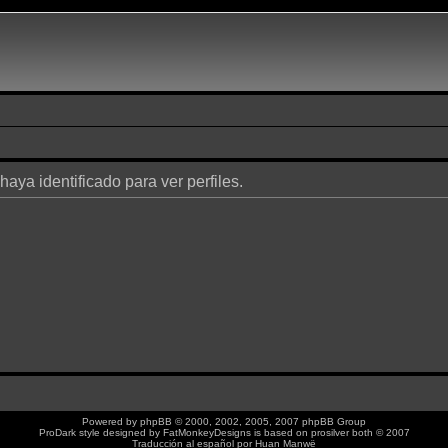
haya identificado para ver perfiles.
Powered by
phpBB
© 2000, 2002, 2005, 2007 phpBB Group
ProDark style designed by
FatMonkeyDesigns
is based on
prosilver
both © 2007
Traducción al español por
Huan Manwë