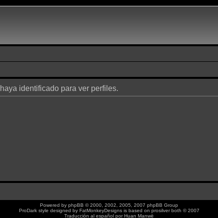
haya identificado para ver perfiles.
Powered by
phpBB
© 2000, 2002, 2005, 2007 phpBB Group
ProDark style designed by
FatMonkeyDesigns
is based on
prosilver
both © 2007
Traducción al español por
Huan Manwë