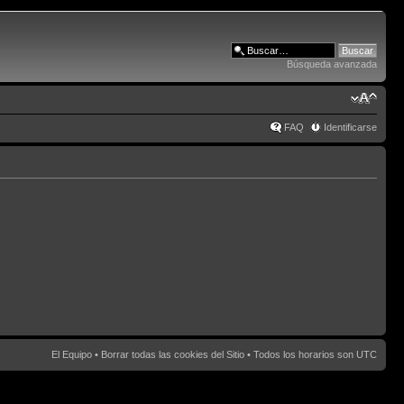
Búsqueda avanzada
FAQ
Identificarse
El Equipo
•
Borrar todas las cookies del Sitio
• Todos los horarios son UTC