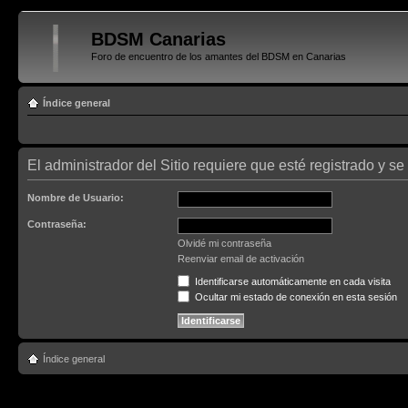
BDSM Canarias
Foro de encuentro de los amantes del BDSM en Canarias
Índice general
El administrador del Sitio requiere que esté registrado y se 
Nombre de Usuario:
Contraseña:
Olvidé mi contraseña
Reenviar email de activación
Identificarse automáticamente en cada visita
Ocultar mi estado de conexión en esta sesión
Índice general