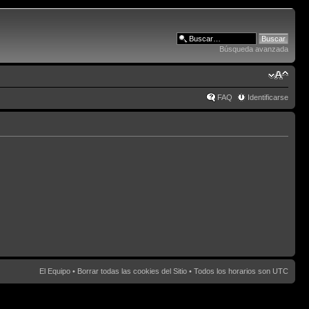
Búsqueda avanzada
FAQ
Identificarse
El Equipo
•
Borrar todas las cookies del Sitio
• Todos los horarios son UTC