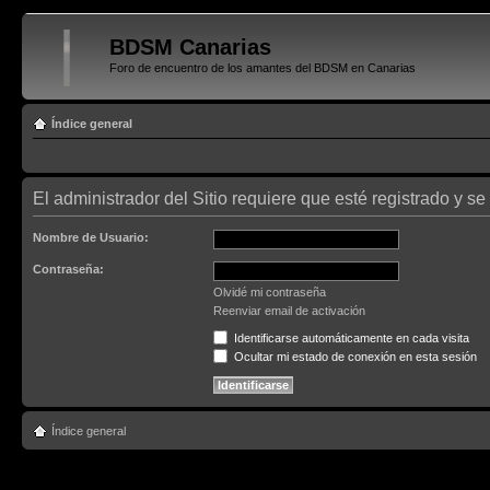
BDSM Canarias
Foro de encuentro de los amantes del BDSM en Canarias
Índice general
El administrador del Sitio requiere que esté registrado y se 
Nombre de Usuario:
Contraseña:
Olvidé mi contraseña
Reenviar email de activación
Identificarse automáticamente en cada visita
Ocultar mi estado de conexión en esta sesión
Índice general