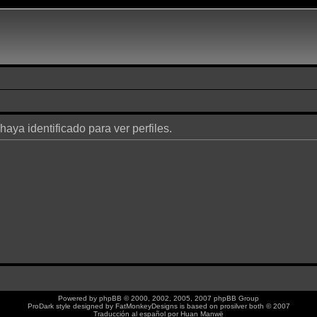
haya identificado para ver perfiles.
Powered by
phpBB
© 2000, 2002, 2005, 2007 phpBB Group
ProDark style designed by
FatMonkeyDesigns
is based on
prosilver
both © 2007
Traducción al español por
Huan Manwë