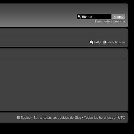
Búsqueda avanzada
FAQ
Identificarse
El Equipo
•
Borrar todas las cookies del Sitio
• Todos los horarios son UTC