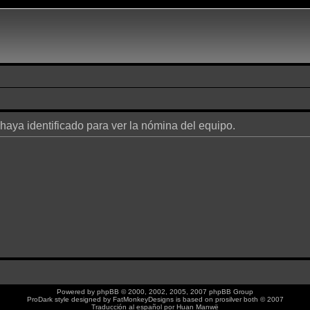
 haya identificado para ver la nómina del equipo.
Powered by
phpBB
© 2000, 2002, 2005, 2007 phpBB Group
ProDark style designed by
FatMonkeyDesigns
is based on
prosilver
both © 2007
Traducción al español por
Huan Manwë