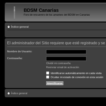
BDSM Canarias
Foro de encuentro de los amantes del BDSM en Canarias
Índice general
El administrador del Sitio requiere que esté registrado y se
Nombre de Usuario:
Contraseña:
Olvidé mi contraseña
Reenviar email de activación
Identificarse automáticamente en cada visita
Ocultar mi estado de conexión en esta sesión
Índice general