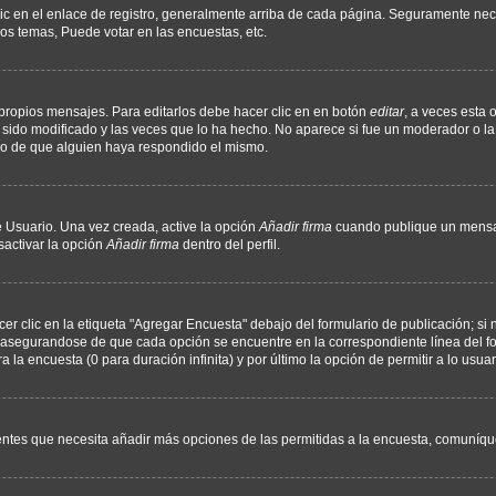
ic en el enlace de registro, generalmente arriba de cada página. Seguramente nece
os temas, Puede votar en las encuestas, etc.
propios mensajes. Para editarlos debe hacer clic en en botón
editar
, a veces esta 
sido modificado y las veces que lo ha hecho. No aparece si fue un moderador o la 
go de que alguien haya respondido el mismo.
 Usuario. Una vez creada, active la opción
Añadir firma
cuando publique un mensaj
sactivar la opción
Añadir firma
dentro del perfil.
 clic en la etiqueta "Agregar Encuesta" debajo del formulario de publicación; si n
, asegurandose de que cada opción se encuentre en la correspondiente línea del 
a la encuesta (0 para duración infinita) y por último la opción de permitir a lo usua
sientes que necesita añadir más opciones de las permitidas a la encuesta, comuníqu