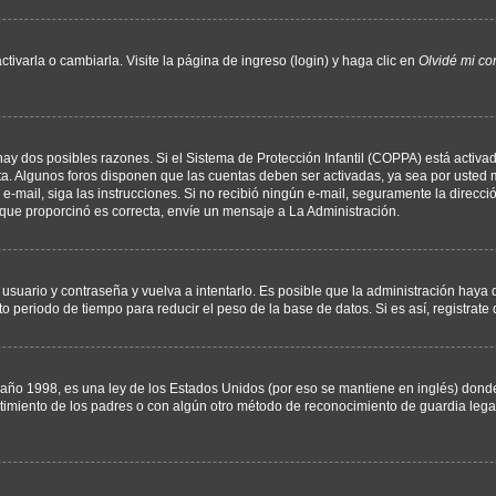
varla o cambiarla. Visite la página de ingreso (login) y haga clic en
Olvidé mi co
hay dos posibles razones. Si el Sistema de Protección Infantil (COPPA) está activad
ta. Algunos foros disponen que las cuentas deben ser activadas, ya sea por usted m
un e-mail, siga las instrucciones. Si no recibió ningún e-mail, seguramente la direc
l que proporcinó es correcta, envíe un mensaje a La Administración.
 usuario y contraseña y vuelva a intentarlo. Es posible que la administración hay
eriodo de tiempo para reducir el peso de la base de datos. Si es así, registrate 
 1998, es una ley de los Estados Unidos (por eso se mantiene en inglés) donde se 
centimiento de los padres o con algún otro método de reconocimiento de guardia lega