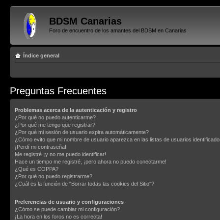
BDSM Canarias
Foro de encuentro de los amantes del BDSM en Canarias
Índice general
Preguntas Frecuentes
Problemas acerca de la autenticación y registro
¿Por qué no puedo autenticarme?
¿Por qué me tengo que registrar?
¿Por qué mi sesión de usuario expira automáticamente?
¿Cómo evito que mi nombre de usuario aparezca en las listas de usuarios identificad
¡Perdí mi contraseña!
Me registré ¡y no me puedo identificar!
Hace un tiempo me registré, ¡pero ahora no puedo conectarme!
¿Qué es COPPA?
¿Por qué no puedo registrarme?
¿Cuál es la función de "Borrar todas las cookies del Sitio"?
Preferencias de usuario y configuraciones
¿Cómo se puede cambiar mi configuración?
¡La hora en los foros no es correcta!