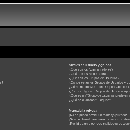
Niveles de usuario y grupos
¿Qué son los Administradores?
¿Qué son los Moderadores?
¿Qué son los Grupos de Usuarios?
os?
¿Donde están los Grupos de Usuarios y co
¿Cómo me convierto en Responsable del 
¿Por qué algunos Grupos de Usuarios apar
¿Qué es un "Grupo de Usuarios predeterm
¿Qué es el enlace "El equipo"?
Mensajería privada
¡No se puede enviar un mensaje privado!
¡Sigo recibiendo mensajes privados no des
¡Recibí spam o correos maliciosos de algui