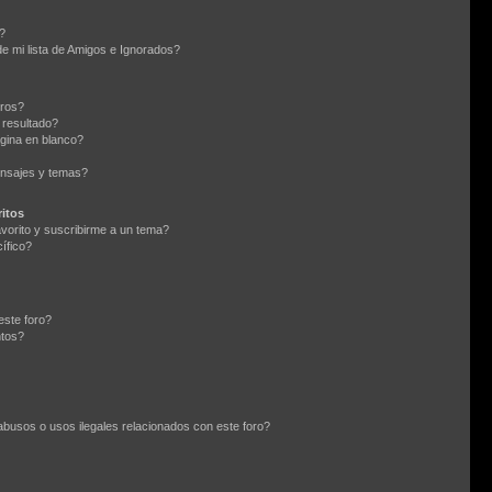
?
e mi lista de Amigos e Ignorados?
oros?
 resultado?
gina en blanco?
nsajes y temas?
itos
avorito y suscribirme a un tema?
ífico?
este foro?
ntos?
busos o usos ilegales relacionados con este foro?