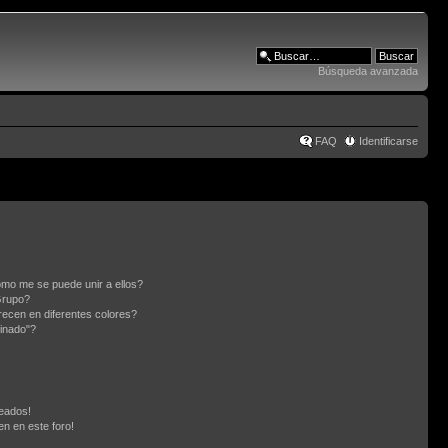
Búsqueda avanzada
FAQ
Identificarse
mo me se puede unir a ellos?
Grupo?
ecen en diferentes colores?
inado"?
eados!
en en este foro!