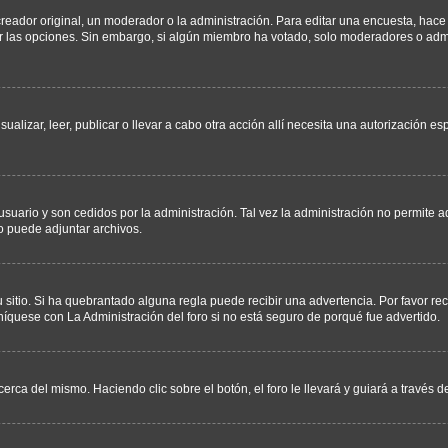
ador original, un moderador o la administración. Para editar una encuesta, hace c
ar las opciones. Sin embargo, si algún miembro ha votado, solo moderadores o admi
sualizar, leer, publicar o llevar a cabo otra acción allí necesita una autorizació
usuario y son cedidos por la administración. Tal vez la administración no permite a
o puede adjuntar archivos.
 sitio. Si ha quebrantado alguna regla puede recibir una advertencia. Por favor re
íquese con La Administración del foro si no está seguro de porqué fue advertido.
cerca del mismo. Haciendo clic sobre el botón, el foro le llevará y guiará a través 