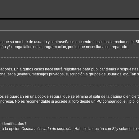
de que su nombre de usuario y contraseña se encuentren escritos correctamente. 
eño y/o tenga fallos en la programación, por lo que necesitaría ser reparado.
radores. En algunos casos necesitará registrarse para publicar temas y respuestas.
sonalizada (avatar), mensajes privados, suscripción a grupos de usuarios, etc. Ta
os se guardan en una cookie segura, que se elimina al salir de la página o en cie
gresar. No es recomendable si accede al foro desde un PC compartido, e.j. bibliotec
 identificados?
ará la opción
Ocultar mi estado de conexión
. Habilite la opción con
SI
y solamente s