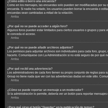
¿Cómo edito o borro una encuesta?
Como en los mensajes, las encuestas solo pueden ser modifiacadas por su cre
encuesta. Si nadie ha votado, los usuarios pueden borrar la encuesta o edit
encuestas sean cambiadas a mitad de la votación.
Arriba
¿Por qué no se puede acceder a algún foro?
Algunos foros pueden estar limitados para ciertos usuarios o grupos y para vi
le conceda el acceso.
Arriba
¿Por qué no se puede añadir archivos adjuntos?
Los permisos para adjuntar archivos son individuales para cada foro, grupo, 
hacerlo. Comuníquese con La Administración si no está seguro de por qué n
Arriba
¿Por qué recibí una advertencia?
Los administradores de cada foro tienen su propio conjunto de reglas para su
Group no tiene nada que ver con las advertencias dadas en este sitio. Comun
Arriba
¿Cómo se puede reportar un mensaje a un moderador?
Si la administración lo permite, debería ver un botón para reportar mensajes 
Arriba
¿Para qué sirve el botón "Guardar" en la publicación de temas?