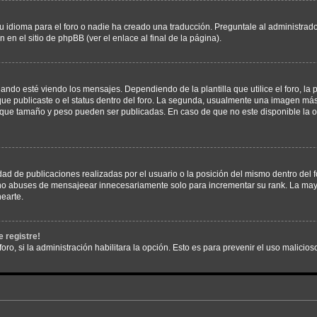
 idioma para el foro o nadie ha creado una traducción. Preguntale al administrador
 en el sitio de phpBB (ver el enlace al final de la página).
 esté viendo los mensajes. Dependiendo de la plantilla que utilice el foro, la p
 que publicaste o el status dentro del foro. La segunda, usualmente una imagen m
n que tamaño y peso pueden ser publicadas. En caso de que no este disponible la 
ad de publicaciones realizadas por el usuario o la posición del mismo dentro del 
, no abuses de mensajeear innecesariamente solo para incrementar su rank. La may
earte.
 registre!
oro, si la administración habilitara la opción. Esto es para prevenir el uso malici