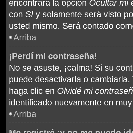
encontrará la opción
Ocultar mi
con
SI
y solamente será visto p
usted mismo. Será contado como
Arriba
¡Perdí mi contraseña!
No se asuste, ¡calma! Si su co
puede desactivarla o cambiarla. V
haga clic en
Olvidé mi contrase
identificado nuevamente en muy
Arriba
Me registré ¡y no me puedo ide