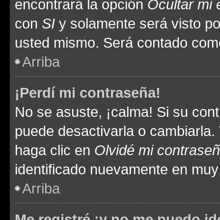
encontrará la opción
Ocultar mi
con
SI
y solamente será visto p
usted mismo. Será contado como
Arriba
¡Perdí mi contraseña!
No se asuste, ¡calma! Si su co
puede desactivarla o cambiarla. V
haga clic en
Olvidé mi contrase
identificado nuevamente en muy
Arriba
Me registré ¡y no me puedo ide