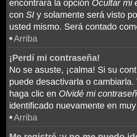
encontrará la opción
Ocultar mi
con
SI
y solamente será visto p
usted mismo. Será contado como
Arriba
¡Perdí mi contraseña!
No se asuste, ¡calma! Si su co
puede desactivarla o cambiarla. V
haga clic en
Olvidé mi contrase
identificado nuevamente en muy
Arriba
Me registré ¡y no me puedo ide