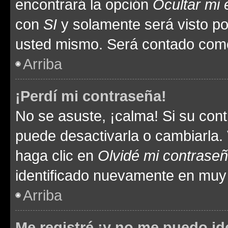
encontrará la opción
Ocultar mi
con
SI
y solamente será visto p
usted mismo. Será contado como
Arriba
¡Perdí mi contraseña!
No se asuste, ¡calma! Si su co
puede desactivarla o cambiarla. V
haga clic en
Olvidé mi contrase
identificado nuevamente en muy
Arriba
Me registré ¡y no me puedo ide